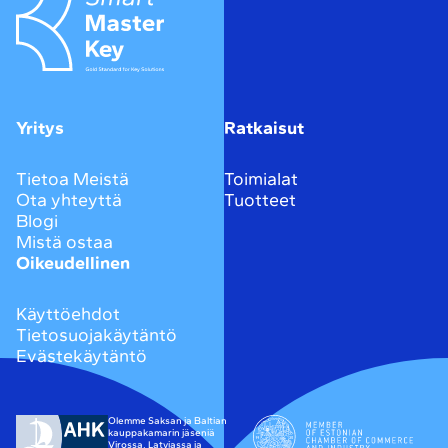
Yritys
Ratkaisut
Tietoa Meistä
Toimialat
Ota yhteyttä
Tuotteet
Blogi
Mistä ostaa
Oikeudellinen
Käyttöehdot
Tietosuojakäytäntö
Evästekäytäntö
Olemme Saksan ja Baltian
kauppakamarin jäseniä
Virossa, Latviassa ja