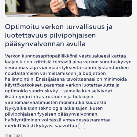
Optimoitu verkon turvallisuus ja
luotettavuus pilvipohjaisen
pääsynvalvonnan avulla
Verkon kunnossapitopäällikkönä vastuualueesi kattaa
laajan kirjon kriittisiä tehtäviä aina verkon suorituskyvyn
seurannasta ja vianmäärityksestä sääntelystandardien
noudattamisen varmistamiseen ja budjettien
hallinnointiin. Ensisijaisena tavoitteenasi on minimoida
käyttökatkokset, parantaa verkon luotettavuutta ja
optimoida suorituskyky – samalla kun selviydyt
ikääntyvän infrastruktuurin ja tiukkojen
viranomaisvaatimusten monimutkaisuudesta.
Nykyaikaisten teknologiaratkaisujen, kuten
pilvipohjaisen fyysisen pääsynvalvonnan,
hyödyntäminen voi tässä yhteydessä parantaa
merkittävästi kykyäsi saavuttaa […]
17.10.2024