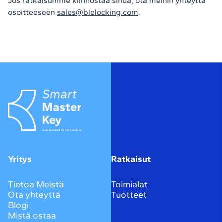
Jos ratkaisumme kiinnostaa sinua, ota meihin yhteyttä
osoitteeseen
sales@blelocking.com
.
Yritys
Ratkaisut
Tietoa Meistä
Toimialat
Ota yhteyttä
Tuotteet
Blogi
Mistä ostaa