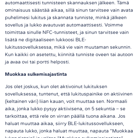
automaattisesti tunnisteen skannauksen jälkeen. Tämä
ominaisuus säästää aikaa, sillä sinun tarvitsee vain avata
puhelimesi lukitus ja skannata tunniste, minkä jälkeen
sovellus ja lukko avautuvat automaattisesti. Voimme
toimittaa sinulle NFC-tunnisteet, ja sinun tarvitsee vain
lisätä ne digitaaliseen lukkoosi BLE-
lukitussovelluksessa, mikä vie vain muutaman sekunnin.
Kun kaikki on asetettu, kiinnitä tunniste oveen tai autoon
ja avaa ovi tai portti helposti.
Muokkaa sulkemisajastinta
Jos olet joskus, kun olet aktivoinut lukituksen
sovelluksessa, tuntenut, että lukituspainike on aktiivinen
(keltainen väri) liian kauan, voit muuttaa sen. Normaali
aika, jonka lukko pysyy aktiivisena, on 5 sekuntia – se
tarkoittaa, että rele on virran päällä tuona aikana. Jos
haluat muuttaa aikaa, siirry BLE-lukitussovellukseen,
napauta lukko, jonka haluat muuttaa, napauta ”Muokkaa