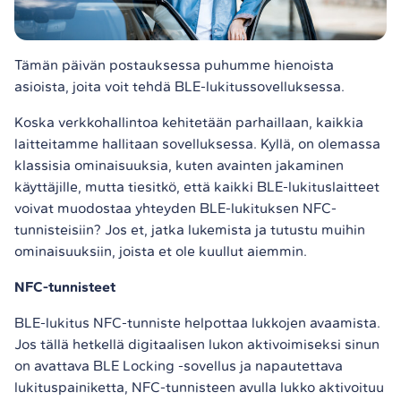
Tämän päivän postauksessa puhumme hienoista
asioista, joita voit tehdä BLE-lukitussovelluksessa.
Koska verkkohallintoa kehitetään parhaillaan, kaikkia
laitteitamme hallitaan sovelluksessa. Kyllä, on olemassa
klassisia ominaisuuksia, kuten avainten jakaminen
käyttäjille, mutta tiesitkö, että kaikki BLE-lukituslaitteet
voivat muodostaa yhteyden BLE-lukituksen NFC-
tunnisteisiin? Jos et, jatka lukemista ja tutustu muihin
ominaisuuksiin, joista et ole kuullut aiemmin.
NFC-tunnisteet
BLE-lukitus NFC-tunniste helpottaa lukkojen avaamista.
Jos tällä hetkellä digitaalisen lukon aktivoimiseksi sinun
on avattava BLE Locking -sovellus ja napautettava
lukituspainiketta, NFC-tunnisteen avulla lukko aktivoituu