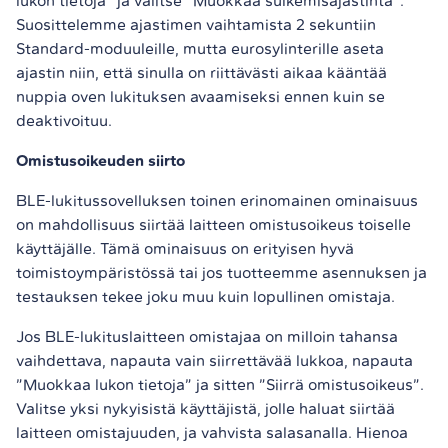
lukon tietoja” ja valitse ”Muokkaa sulkemisajastinta”.
Suosittelemme ajastimen vaihtamista 2 sekuntiin
Standard-moduuleille, mutta eurosylinterille aseta
ajastin niin, että sinulla on riittävästi aikaa kääntää
nuppia oven lukituksen avaamiseksi ennen kuin se
deaktivoituu.
Omistusoikeuden siirto
BLE-lukitussovelluksen toinen erinomainen ominaisuus
on mahdollisuus siirtää laitteen omistusoikeus toiselle
käyttäjälle. Tämä ominaisuus on erityisen hyvä
toimistoympäristössä tai jos tuotteemme asennuksen ja
testauksen tekee joku muu kuin lopullinen omistaja.
Jos BLE-lukituslaitteen omistajaa on milloin tahansa
vaihdettava, napauta vain siirrettävää lukkoa, napauta
”Muokkaa lukon tietoja” ja sitten ”Siirrä omistusoikeus”.
Valitse yksi nykyisistä käyttäjistä, jolle haluat siirtää
laitteen omistajuuden, ja vahvista salasanalla. Hienoa