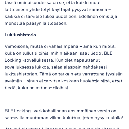
tässä ominaisuudessa on se, että kaikki muut
laitteeseen yhdistetyt käyttäjät pysyvät samoina –
kaikkia ei tarvitse lukea uudelleen. Edellinen omistaja
menettää pääsyn laitteeseen.
Lukitushistoria
Viimeisenä, mutta ei vähäisimpänä – aina kun mietit,
kuka on tullut tiloihisi mihin aikaan, saat tiedot BLE
Locking -sovelluksesta. Kun olet napauttanut
sovelluksessa lukkoa, selaa alaspäin nähdäksesi
lukitushistorian. Tämä on tärkein etu verrattuna fyysisiin
avaimiin – sinun ei tarvitse koskaan huolehtia siitä, ettet
tiedä, kuka on astunut tiloihisi.
BLE Locking -verkkohallinnan ensimmäinen versio on
saatavilla muutaman viikon kuluttua, joten pysy kuulolla!